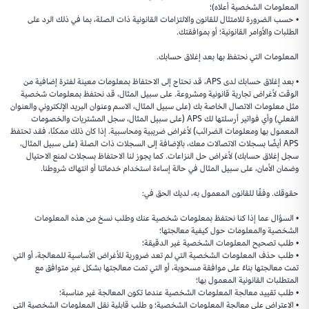
المعلومات الشخصية أعلاه)؛
• حسب الضرورة للامتثال للقانون والالتزامات القانونية ذات الصلة، بما في ذلك الرد على
الطلبات والأوامر القانونية؛ أو بموافقتك.
المعلومات التي نحتفظ بها بعد إغلاق حسابك.
• بعد إغلاق حسابك لدى APS، قد نحتاج إلى الاحتفاظ بمعلومات معينة لفترة إضافية من
الوقت لأغراض تجارية قانونية ومشروعة. على سبيل المثال، قد نحتفظ بمعلومات شخصية
مثل معلومات الاتصال الخاصة بك (على سبيل المثال، الاسم وعنوان البريد الإلكتروني والعنوان
الفعلي) وأي فواتير أرسلتها لك APS (على سبيل المثال، سجل المشتريات والخصومات
المعمول بها ومعلومات الضرائب) لأغراض ضريبية ومحاسبية. إذا كان ذلك ممكنًا، فقد تحتفظ
APS أيضًا بسجلات الاتصالات معك، بالإضافة إلى السجلات ذات الصلة (على سبيل المثال،
سجل إغلاق حسابك) لأغراض حل النزاعات. كما يجوز لنا الاحتفاظ بسجلات لمنع الاحتيال
وضمان الأمان، على سبيل المثال في حالة إساءة استخدام خدماتنا أو انتهاك شروطنا.
حقوقك. وفقًا للقانون المعمول به، لديك الحق في:
• السؤال عما إذا كنا نحتفظ بمعلومات شخصية عنك وطلب نسخ من هذه المعلومات
الشخصية والمعلومات حول كيفية معالجتها؛
• طلب تصحيح المعلومات الشخصية غير الدقيقة؛
• طلب حذف المعلومات الشخصية التي لم تعد ضرورية للأغراض الأساسية للمعالجة، أو التي
تمت معالجتها بناءً على موافقة مسحوبة، أو التي تمت معالجتها بشكل غير متوافق مع
المتطلبات القانونية المعمول بها؛
• طلب تقييد معالجة المعلومات الشخصية عندما تكون المعالجة غير مناسبة؛
• الاعتراض على معالجة المعلومات الشخصية؛ و طلب قابلية نقل المعلومات الشخصية التي