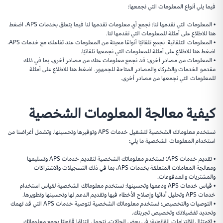
فيما يلي أنواع المعلومات التي نجمعها:
• المعلومات التي تقدمها لنا: نجمع أي معلومات تقدمها لنا فيما يتعلق بخدمات APS. اضغط
هنا للاطلاع على أمثلة للمعلومات التي تقدمها لنا.
• المعلومات التلقائية: نجمع تلقائيًا أنواعًا معينة من المعلومات عند تفاعلك مع خدمات APS.
اضغط هنا للاطلاع على أمثلة للمعلومات التي نجمعها تلقائيًا.
• المعلومات من مصادر أخرى: قد نجمع معلومات عنك من مصادر أخرى، بما في ذلك
مقدمو الخدمات والشركاء والمصادر المتاحة للجمهور. اضغط هنا للاطلاع على أمثلة
للمعلومات التي نجمعها من مصادر أخرى.
كيفية معالجة المعلومات الشخصية
نستخدم معلوماتك الشخصية لتشغيل خدمات APS وتوفيرها وتحسينها. وتشمل أغراضنا من
استخدام المعلومات الشخصية ما يلي:
• تقديم خدمات APS: نستخدم معلوماتك الشخصية لتقديم خدمات APS وتسليمها
ومعالجة المعاملات المتعلقة بخدمات APS، بما في ذلك التسجيلات والاشتراكات
والمشتريات والمدفوعات.
• قياس خدمات APS ودعمها وتحسينها: نستخدم معلوماتك الشخصية لقياس استخدام
خدمات APS وتحليل أدائها وإصلاح الأخطاء فيها وتقديم الدعم لها وتحسينها وتطويرها.
• التوصيات والتخصيص: نستخدم معلوماتك الشخصية لتوصية خدمات APS التي قد تهمك
وتحديد تفضيلاتك وتخصيص تجربتك.
• الامتثال للالتزامات القانونية: في بعض الحالات، نتحمل التزامًا قانونيًا بجمع معلوماتك