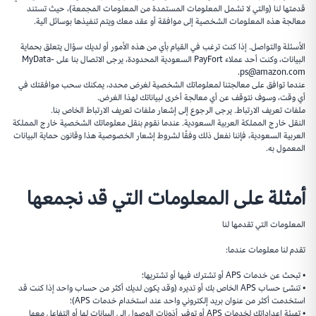
قدمتها لنا (والتي لا تشمل المعلومات المستمدة من المعلومات المجمعة)، حيث تستند
معالجة هذه المعلومات الشخصية إلى موافقة أو عقد معك ويتم تنفيذها بوسائل آلية.
الأسئلة والتواصل. إذا كنت ترغب في القيام بأي من هذه الأمور أو لديك سؤال يتعلق بحماية
البيانات، وكنت أحد عملاء PayFort السعودية المحدودة، يرجى الاتصال بنا على MyData-
ps@amazon.com.
عندما توافق على معالجتنا لمعلوماتك الشخصية لغرض محدد، يمكنك سحب موافقتك في
أي وقت، وسوف نتوقف عن أي معالجة أخرى لبياناتك لهذا الغرض.
ملفات تعريف الارتباط. يرجى الرجوع إلى إشعار ملفات تعريف الارتباط الخاص بنا.
النقل خارج المملكة العربية السعودية. عندما نقوم بنقل معلوماتك الشخصية خارج المملكة
العربية السعودية، فإننا نفعل ذلك وفقًا لشروط إشعار الخصوصية هذا وقانون حماية البيانات
المعمول به.
أمثلة على المعلومات التي قد نجمعها
المعلومات التي تقدمها لنا
تقدم لنا معلومات عندما:
• تبحث عن خدمات APS أو تشترك فيها أو تشتريها؛
• تنشئ حساب APS الخاص بك أو تديره (وقد يكون لديك أكثر من حساب واحد إذا كنت قد
استخدمت أكثر من عنوان بريد إلكتروني واحد عند استخدام خدمات APS)؛
• تهيئة إعداداتك لخدمات APS أو توفير أذونات الوصول إلى البيانات لها أو التفاعل معها