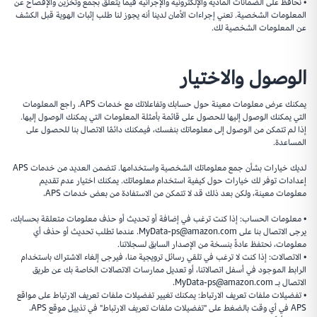
• نحافظ على الضمانات المادية والإلكترونية والإجرائية فيما يتعلق بجمع وتخزين والإفصاح عن
المعلومات الشخصية. تعني إجراءات الأمان لدينا أنه يجوز لنا طلب إثبات الهوية قبل الكشف
عن المعلومات الشخصية لك.
الوصول والاختيار
يمكنك عرض معلومات معينة حول حسابك وتفاعلاتك مع خدمات APS. راجع المعلومات
التي يمكنك الوصول إليها للحصول على قائمة بأمثلة المعلومات التي يمكنك الوصول إليها.
إذا لم تتمكن من الوصول إلى معلوماتك بنفسك، فيمكنك دائمًا الاتصال بنا للحصول على
المساعدة.
لديك خيارات بشأن جمع معلوماتك الشخصية واستخدامها. تتضمن العديد من خدمات APS
إعدادات توفر لك خيارات حول كيفية استخدام معلوماتك. يمكنك اختيار عدم تقديم
معلومات معينة، ولكن بعد ذلك قد لا تتمكن من الاستفادة من بعض خدمات APS.
• معلومات الحساب: إذا كنت ترغب في إضافة أو تحديث أو حذف معلومات متعلقة بحسابك،
يرجى الاتصال بنا على MyData-ps@amazon.com. عندما تطلب تحديث أو حذف أي
معلومات، نحتفظ عادةً بنسخة من الإصدار السابق لسجلاتنا.
• الاتصالات: إذا كنت لا ترغب في تلقي رسائل ترويجية منا، فيرجى إلغاء الاشتراك باستخدام
الرابط الموجود في أسفل اتصالاتنا، أو تعديل ممارسات الاتصالات الخاصة بك عن طريق
الاتصال بـ MyData-ps@amazon.com.
• تفضيلات ملفات تعريف الارتباط: يمكنك تغيير تفضيلات ملفات تعريف الارتباط على مواقع
APS في أي وقت بالضغط على "تفضيلات ملفات تعريف الارتباط" في تذييل موقع APS.