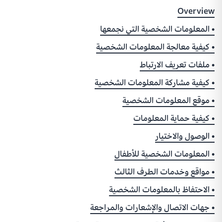
استكشف طرق الدفع المحلية الشائعة في منطقة
Overview
الشرق الأوسط وشمال أفريقيا
• المعلومات الشخصية التي نجمعها
• كيفية معالجة المعلومات الشخصية
Buy Now, Pay Later
• ملفات تعريف الارتباط
شبكة بسيطة وآمنة تساعد عملاءك على الحصول
• كيفية مشاركة المعلومات الشخصية
على تمويل قصير المدى لمشترياتهم من الإنترنت.
• موقع المعلومات الشخصية
• كيفية حماية المعلومات
Insights
• الوصول والاختيار
تقدّم لك تقارير البيانات رؤية عن
• المعلومات الشخصية للأطفال
المدفوعات
• مواقع وخدمات الطرف الثالث
• الاحتفاظ بالمعلومات الشخصية
Payment Link
• جهات الاتصال والإشعارات والمراجعة
يمكنك تحصيل المدفوعات من عملائك، حيث يمكنهم الدفع