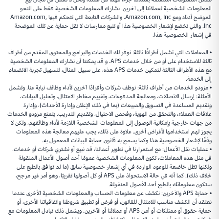
المعلومات الشخصية لعملائنا إلى آخرين. نشارك المعلومات الشخصية فقط على النحو
الموضح أدناه ومع Amazon.com, Inc. والشركات التابعة التي تتحكم فيها Amazon.com,
Inc. والتي تخضع لإشعار الخصوصية هذا أو تتبع ممارسات لا تقل حماية عن تلك الموضحة
في إشعار الخصوصية هذا.
• المعاملات التي تشمل أطرافًا ثالثة: نوفر لك الخدمات والبرامج والمحتوى المقدم من أطراف
ثالثة للاستخدام على أو من خلال خدمات APS. و قد يمكننا أن نشارك المعلومات الشخصية
مع هذه الأطراف الثالثة لتمكين خدمات APS هذه، على سبيل المثال، لتسهيل تجربة الانضمام
إلى الخدمة.
• مزودو الخدمات من أطراف ثالثة: نوظف شركات وأفرادًا آخرين لأداء وظائف نيابة عنا. وتشمل
الأمثلة: إرسال الاتصالات، ومعالجة المدفوعات، وتقييم مخاطر الامتثال، وتحليل البيانات،
وتقديم المساعدة في التسويق والمبيعات (بما في ذلك الإعلان وإدارة الأحداث)، وإدارة
علاقات العملاء، والتحقق من الهوية، وفحص الاحتيال، وتقديم التدريب. يتمتع مزودو الخدمات
من جهات خارجية بإمكانية الوصول إلى المعلومات الشخصية اللازمة لأداء وظائفهم، ولكن لا
يجوز لهم استخدامها لأغراض أخرى. علاوة على ذلك، يجب عليهم معالجة هذه المعلومات
وفقًا لإشعار الخصوصية هذا وكما يسمح به قانون حماية البيانات المعمول به.
• عمليات نقل الأعمال: مع استمرارنا في تطوير أعمالنا، قد نبيع أو نشتري شركات أو خدمات.
في مثل هذه المعاملات، تكون المعلومات الشخصية عمومًا أحد أصول الأعمال المنقولة
ولكنها تظل خاضعة للوعود الواردة في أي إشعار خصوصية سابق (ما لم توافق بالطبع على
خلاف ذلك). كما أنه في حالة الاستحواذ على APS أو كل أصولها تقريبًا، وهو أمر غير مرجح،
ستكون معلوماتك بالطبع أحد الأصول المنقولة.
• حماية APS والآخرين: نكشف عن معلومات الحساب والمعلومات الشخصية الأخرى عندما
نعتقد أن الكشف مناسب للامتثال للقانون، أو فرض أو تطبيق شروطنا واتفاقياتنا الأخرى، أو
حماية حقوق أو ممتلكات أو أمن APS أو عملائنا أو الآخرين. ويشمل ذلك تبادل المعلومات مع