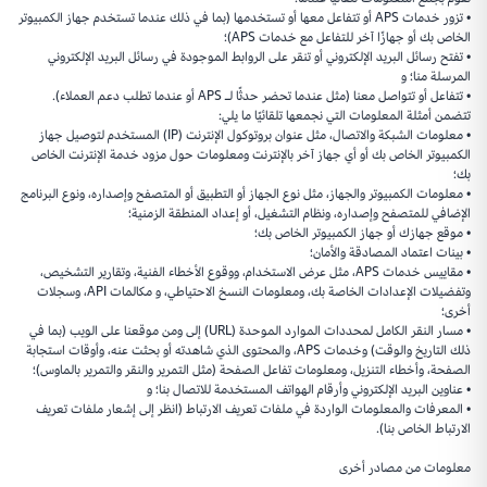
• تزور خدمات APS أو تتفاعل معها أو تستخدمها (بما في ذلك عندما تستخدم جهاز الكمبيوتر
الخاص بك أو جهازًا آخر للتفاعل مع خدمات APS)؛
• تفتح رسائل البريد الإلكتروني أو تنقر على الروابط الموجودة في رسائل البريد الإلكتروني
المرسلة منا؛ و
• تتفاعل أو تتواصل معنا (مثل عندما تحضر حدثًا لـ APS أو عندما تطلب دعم العملاء).
تتضمن أمثلة المعلومات التي نجمعها تلقائيًا ما يلي:
• معلومات الشبكة والاتصال، مثل عنوان بروتوكول الإنترنت (IP) المستخدم لتوصيل جهاز
الكمبيوتر الخاص بك أو أي جهاز آخر بالإنترنت ومعلومات حول مزود خدمة الإنترنت الخاص
بك؛
• معلومات الكمبيوتر والجهاز، مثل نوع الجهاز أو التطبيق أو المتصفح وإصداره، ونوع البرنامج
الإضافي للمتصفح وإصداره، ونظام التشغيل، أو إعداد المنطقة الزمنية؛
• موقع جهازك أو جهاز الكمبيوتر الخاص بك؛
• بينات اعتماد المصادقة والأمان؛
• مقاييس خدمات APS، مثل عرض الاستخدام، ووقوع الأخطاء الفنية، وتقارير التشخيص،
وتفضيلات الإعدادات الخاصة بك، ومعلومات النسخ الاحتياطي، و مكالمات API، وسجلات
أخرى؛
• مسار النقر الكامل لمحددات الموارد الموحدة (URL) إلى ومن موقعنا على الويب (بما في
ذلك التاريخ والوقت) وخدمات APS، والمحتوى الذي شاهدته أو بحثت عنه، وأوقات استجابة
الصفحة، وأخطاء التنزيل، ومعلومات تفاعل الصفحة (مثل التمرير والنقر والتمرير بالماوس)؛
• عناوين البريد الإلكتروني وأرقام الهواتف المستخدمة للاتصال بنا؛ و
• المعرفات والمعلومات الواردة في ملفات تعريف الارتباط (انظر إلى إشعار ملفات تعريف
الارتباط الخاص بنا).
معلومات من مصادر أخرى