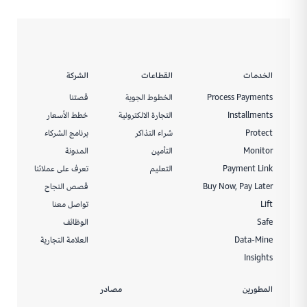
الخدمات
القطاعات
الشركة
Process Payments
الخطوط الجوية
قصتنا
Installments
التجارة الالكترونية
خطط الأسعار
Protect
شراء التذاكر
برنامج الشركاء
Monitor
التأمين
المدونة
Payment Link
التعليم
تعرف على عملائنا
Buy Now, Pay Later
قصص النجاح
Lift
تواصل معنا
Safe
الوظائف
Data-Mine
العلامة التجارية
Insights
المطورين
مصادر