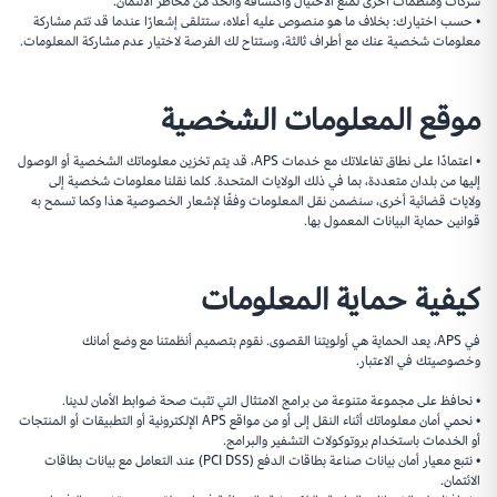
شركات ومنظمات أخرى لمنع الاحتيال واكتشافه والحد من مخاطر الائتمان.
• حسب اختيارك: بخلاف ما هو منصوص عليه أعلاه، ستتلقى إشعارًا عندما قد تتم مشاركة
معلومات شخصية عنك مع أطراف ثالثة، وستتاح لك الفرصة لاختيار عدم مشاركة المعلومات.
موقع المعلومات الشخصية
• اعتمادًا على نطاق تفاعلاتك مع خدمات APS، قد يتم تخزين معلوماتك الشخصية أو الوصول
إليها من بلدان متعددة، بما في ذلك الولايات المتحدة. كلما نقلنا معلومات شخصية إلى
ولايات قضائية أخرى، سنضمن نقل المعلومات وفقًا لإشعار الخصوصية هذا وكما تسمح به
قوانين حماية البيانات المعمول بها.
كيفية حماية المعلومات
في APS، يعد الحماية هي أولويتنا القصوى. نقوم بتصميم أنظمتنا مع وضع أمانك
وخصوصيتك في الاعتبار.
• نحافظ على مجموعة متنوعة من برامج الامتثال التي تثبت صحة ضوابط الأمان لدينا.
• نحمي أمان معلوماتك أثناء النقل إلى أو من مواقع APS الإلكترونية أو التطبيقات أو المنتجات
أو الخدمات باستخدام بروتوكولات التشفير والبرامج.
• نتبع معيار أمان بيانات صناعة بطاقات الدفع (PCI DSS) عند التعامل مع بيانات بطاقات
الائتمان.