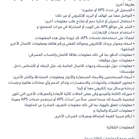
بطريقة أخرى؛
• التسجيل في حدث APS أو حضوره؛
• التواصل معنا عبر الهاتف أو البريد الإلكتروني أو غير ذلك؛
• استكمال استبيان أو تذكرة دعم أو نماذج طلب معلومات أخرى؛
• النشر على مواقع APS على الويب أو المشاركة في ميزات المجتمع؛ و
• استخدام خدمات الإشعارات.
اعتمادًا على استخدامك لخدمات APS، قد تزودنا بمثل هذه المعلومات:
• اسمك وعنوان بريدك الإلكتروني وعنوانك الفعلي ورقم هاتفك ومعلومات الاتصال الأخرى
المشابهة؛
• معلومات الدفع، بما في ذلك معلومات بطاقة الائتمان والحساب المصرفي؛
• معلومات حول موقعك؛
• معلومات حول مؤسستك وجهات الاتصال الخاصة بك، مثل الزملاء أو الأشخاص داخل
مؤسستك؛
• أسماء المستخدمين والأسماء المستعارة والأدوار ومعلومات المصادقة والأمان الأخرى؛
• محتوى التعليقات والشهادات والاستفسارات وتذاكر الدعم وأي محادثات هاتفية وجلسات
دردشة ورسائل بريد إلكتروني معنا أو إلينا؛
• صورتك (الثابتة والفيديو وفي بعض الحالات ثلاثية الأبعاد) والمعرفات الأخرى التي تكون
شخصية بالنسبة لك عندما تحضر حدثًا من أحداث APS أو تستخدم خدمات APS معينة؛
• معلومات تتعلق بالهوية، بما في ذلك معلومات التعريف الصادرة عن الحكومة؛
• معلومات الشركة والمالية؛ و
• أرقام ضريبة القيمة المضافة ومعرفات الضرائب الأخرى.
المعلومات التلقائية
نقوم بجمع المعلومات تلقائيًا عندما: