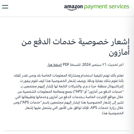
الخدمات
إشعار خصوصية خدمات الدفع من
Process Payments
أمازون
كل ما تحتاجه لمعالجة جميع عمليات الدفع من عملائك
بغض النظر عن طريقة الدفع التي يفضّلونها.
آخر تحديث: ٢٦ سبتمبر 2024. للنسخة PDF
اضغط هنا.
نعلم بأنك تهتم لكيفية استخدام ومشاركة المعلومات الخاصة بك ونحن نقدر ثقتك
بأننا نقوم بذلك بعناية ودقة. ويصف إشعار الخصوصية هذا كيف تقوم بيفورت
Installments
إنترناشيونال منطقة حرة ذ.م.م. والشركات التابعة لها (يُشار إليهم مجتمعين بـ
"خدمات الدفع من أمازون" أو "APS") بجمع ومعالجة المعلومات الشخصية من
اجعل عمليات الدفع للمشتريات ذات القيمة الكبيرة أسهل مع الأقساط،
خلال مواقع الإنترنت الخاصة بـخدمات الدفع من أمازون وخدماتها وتطبيقاتها التي
لتتيح لعملائك توزيع تكلفة المشتريات الغالية الثمن مع خطط الدفع المرنة.
تشير إلى إشعار الخصوصية هذا (يشار إليهم مجتمعين باسم "خدمات APS").ومن
خلال زيارة خدمات APS، فإنك توافق على الأمور التي يشتمل عليها إشعار
الخصوصية هذا.
Local Payments