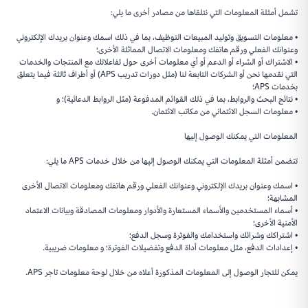
تشمل أمثلة المعلومات التي نتلقاها من مصادر أخرى ما يلي:
• معلومات التسويق وتوليد المبيعات التوظيف، بما في ذلك اسمك وعنوان بريدك الإلكتروني
وعنوانك الفعلي ورقم هاتفك ومعلومات الاتصال المماثلة الأخرى؛
• الاشتراك أو الشراء أو الدعم أو أي معلومات أخرى حول تفاعلاتك مع المنتجات والخدمات
التي نقدمها نحن أو الشركات التابعة لنا (مثل دورات تدريب APS) أو أطراف ثالثة فيما يتعلق
بخدمات APS؛
• نتائج البحث والروابط، بما في ذلك القوائم المدفوعة (مثل الروابط الدعائية)؛ و
• معلومات السجل الائتماني من مكاتب الائتمان.
المعلومات التي يمكنك الوصول إليها
تتضمن أمثلة المعلومات التي يمكنك الوصول إليها من خلال خدمات APS ما يلي:
• اسمك وعنوان بريدك الإلكتروني وعنوانك الفعلي ورقم هاتفك ومعلومات الاتصال الأخرى
المشابهة؛
• أسماء المستخدمين والأسماء المستعارة والأدوار ومعلومات المصادقة وبيانات الاعتماد
الأمنية الأخرى؛
• اشتراكك وشرائك واستخدامك والفوترة وسجل الدفع؛
• إعدادات الدفع، مثل معلومات أداة الدفع وتفضيلات الفوترة؛ و معلومات ضريبية.
يمكن للتجار الوصول إلى المعلومات المذكورة أعلاه من خلال لوحة معلومات تاجر APS.