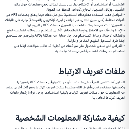
الشخصية أو استخدامها أو الاحتفاظ بها. على سبيل المثال، نجمع معلومات حول مكان
التأسيس ووثائق التسجيل التجاري لأغراض التحقق من الهوية.
• التواصل معك: نستخدم معلوماتك الشخصية للتواصل معك فيما يتعلق بخدمات APS عبر
قنوات مختلفة (على سبيل المثال، عبر الهاتف والبريد الإلكتروني والدردشة) والرد على طلباتك.
• التسويق: نستخدم معلوماتك الشخصية لتسويق خدمات APS والترويج لها.
• الإدارة والوقاية من الاحتيال والإساءة والمخاطر الأخرى: نستخدم معلوماتك الشخصية لمنع
واكتشاف الاحتيال وإساءة الاستخدام من أجل حماية أمن عملائنا وAPS وغيرهم. قد نستخدم
أيضًا طرق التسجيل لتقييم المخاطر وإدارتها.
• الأغراض التي نسعى للحصول على موافقتك من أجلها: قد نطلب موافقتك أيضًا على
استخدام معلوماتك الشخصية لغرض محدد نبلغك به.
ملفات تعريف الارتباط
لتمكين أنظمتنا من التعرف على متصفحك أو جهازك وتوفير خدمات APS وتسويقها
وتحسينها، نستخدم نحن وأطراف ثالثة معتمدة ملفات تعريف الارتباط ومعرفات أخرى. لمزيد
من المعلومات حول ملفات تعريف الارتباط وكيفية استخدامها، يرجى قراءة
إشعار ملفات
تعريف الارتباط
الخاص بنا.
كيفية مشاركة المعلومات الشخصية
تشكل المعلومات المتعلقة بعملائنا جزءًا مهمًا من عملنا، ونحن لا نعمل في مجال بيع