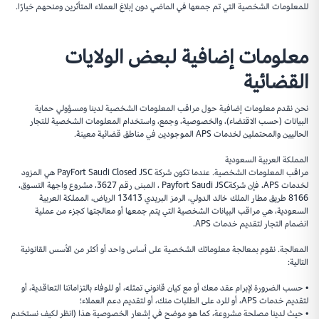
للمعلومات الشخصية التي تم جمعها في الماضي دون إبلاغ العملاء المتأثرين ومنحهم خيارًا.
معلومات إضافية لبعض الولايات
القضائية
نحن نقدم معلومات إضافية حول مراقب المعلومات الشخصية لدينا ومسؤولي حماية
البيانات (حسب الاقتضاء)، والخصوصية، وجمع، واستخدام المعلومات الشخصية للتجار
الحاليين والمحتملين لخدمات APS الموجودين في مناطق قضائية معينة.
المملكة العربية السعودية
مراقب المعلومات الشخصية. عندما تكون شركة PayFort Saudi Closed JSC هي المزود
لخدمات APS، فإن شركةPayfort Saudi JSC ، المبنى رقم 3627، مشروع واجهة التسوق،
8166 طريق مطار الملك خالد الدولي، الرمز البريدي 13413 الرياض، المملكة العربية
السعودية، هي مراقب البيانات الشخصية التي يتم جمعها أو معالجتها كجزء من عملية
انضمام التجار لتقديم خدمات APS.
المعالجة. نقوم بمعالجة معلوماتك الشخصية على أساس واحد أو أكثر من الأسس القانونية
التالية:
• حسب الضرورة لإبرام عقد معك أو مع كيان قانوني تمثله، أو للوفاء بالتزاماتنا التعاقدية، أو
لتقديم خدمات APS، أو للرد على الطلبات منك، أو لتقديم دعم العملاء؛
• حيث لدينا مصلحة مشروعة، كما هو موضح في إشعار الخصوصية هذا (انظر لكيف نستخدم