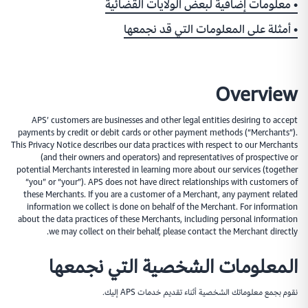
• معلومات إضافية لبعض الولايات القضائية
بالعملات والطرق التي يفضّلونها مع روابط الدفع الذكيّة.
• أمثلة على المعلومات التي قد نجمعها
Monitor
خاصيّة ذكية لتتبّع عمليات الدفع والتي تتيح لك
Overview
قياس وإدارة أداء المدفوعات في أي وقت.
APS’ customers are businesses and other legal entities desiring to accept
payments by credit or debit cards or other payment methods (“Merchants”).
This Privacy Notice describes our data practices with respect to our Merchants
(and their owners and operators) and representatives of prospective or
Safe
potential Merchants interested in learning more about our services (together
“you” or “your”). APS does not have direct relationships with customers of
تعامل مع البيانات الحسّاسة بأأمن طريقة ممكنة وفي
these Merchants. If you are a customer of a Merchant, any payment related
نفس الوقت تحسين كل الخدمات في شبكة المدفوعات.
information we collect is done on behalf of the Merchant. For information
about the data practices of these Merchants, including personal information
we may collect on their behalf, please contact the Merchant directly.
المعلومات الشخصية التي نجمعها
Protect
ابني شبكة مدفوعات محميّة بالكامل وسهلة الاستخدام والتي
نقوم بجمع معلوماتك الشخصية أثناء تقديم خدمات APS إليك.
ستضمن لك سلامة جميع عمليات الدفع التي تتم على الشبكة.