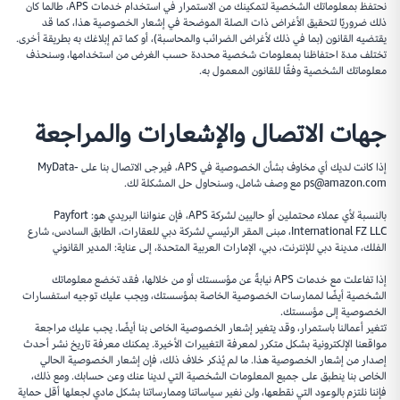
نحتفظ بمعلوماتك الشخصية لتمكينك من الاستمرار في استخدام خدمات APS، طالما كان
ذلك ضروريًا لتحقيق الأغراض ذات الصلة الموضحة في إشعار الخصوصية هذا، كما قد
يقتضيه القانون (بما في ذلك لأغراض الضرائب والمحاسبة)، أو كما تم إبلاغك به بطريقة أخرى.
تختلف مدة احتفاظنا بمعلومات شخصية محددة حسب الغرض من استخدامها، وسنحذف
معلوماتك الشخصية وفقًا للقانون المعمول به.
جهات الاتصال والإشعارات والمراجعة
إذا كانت لديك أي مخاوف بشأن الخصوصية في APS، فيرجى الاتصال بنا على MyData-
ps@amazon.com مع وصف شامل، وسنحاول حل المشكلة لك.
بالنسبة لأي عملاء محتملين أو حاليين لشركة APS، فإن عنواننا البريدي هو: Payfort
International FZ LLC، مبنى المقر الرئيسي لشركة دبي للعقارات، الطابق السادس، شارع
الفلك، مدينة دبي للإنترنت، دبي، الإمارات العربية المتحدة، إلى عناية: المدير القانوني
إذا تفاعلت مع خدمات APS نيابةً عن مؤسستك أو من خلالها، فقد تخضع معلوماتك
الشخصية أيضًا لممارسات الخصوصية الخاصة بمؤسستك، ويجب عليك توجيه استفسارات
الخصوصية إلى مؤسستك.
تتغير أعمالنا باستمرار، وقد يتغير إشعار الخصوصية الخاص بنا أيضًا. يجب عليك مراجعة
مواقعنا الإلكترونية بشكل متكرر لمعرفة التغييرات الأخيرة. يمكنك معرفة تاريخ نشر أحدث
إصدار من إشعار الخصوصية هذا. ما لم يُذكر خلاف ذلك، فإن إشعار الخصوصية الحالي
الخاص بنا ينطبق على جميع المعلومات الشخصية التي لدينا عنك وعن حسابك. ومع ذلك،
فإننا نلتزم بالوعود التي نقطعها، ولن نغير سياساتنا وممارساتنا بشكل مادي لجعلها أقل حماية