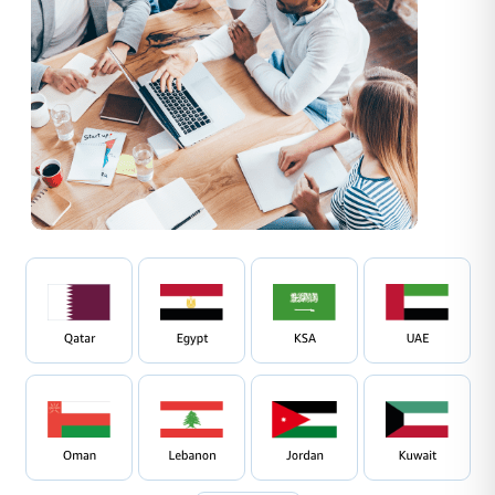
استكشف طرق الدفع المحلية الشائعة في منطقة
الشرق الأوسط وشمال أفريقيا
Buy Now, Pay Later
شبكة بسيطة وآمنة تساعد عملاءك على الحصول
على تمويل قصير المدى لمشترياتهم من الإنترنت.
Insights
تقدّم لك تقارير البيانات رؤية عن
المدفوعات
Payment Link
يمكنك تحصيل المدفوعات من عملائك، حيث يمكنهم الدفع