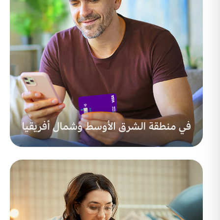
بالعملات والطرق التي يفضّلونها مع روابط الدفع الذكيّة.
Monitor
خاصيّة ذكية لتتبّع عمليات الدفع والتي تتيح لك
قياس وإدارة أداء المدفوعات في أي وقت.
Safe
تعامل مع البيانات الحسّاسة بأأمن طريقة ممكنة وفي
نفس الوقت تحسين كل الخدمات في شبكة المدفوعات.
Protect
ابني شبكة مدفوعات محميّة بالكامل وسهلة الاستخدام والتي
ستضمن لك سلامة جميع عمليات الدفع التي تتم على الشبكة.