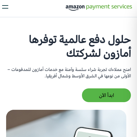
الخدمات
حلول دفع عالمية توفرها
Process Payments
أمازون لشركتك
كل ما تحتاجه لمعالجة جميع عمليات الدفع من عملائك
بغض النظر عن طريقة الدفع التي يفضّلونها.
امنح عملاءك تجربة شراء سلسة وآمنة مع خدمات أمازون للمدفوعات –
الأولى من نوعها في الشرق الأوسط وشمال أفريقيا.
Installments
ابدأ الآن
اجعل عمليات الدفع للمشتريات ذات القيمة الكبيرة أسهل مع الأقساط،
لتتيح لعملائك توزيع تكلفة المشتريات الغالية الثمن مع خطط الدفع المرنة.
Local Payments